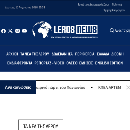
Ταυτότητα
Επικοινωνία
Όροι
Πολιτική
Δευτέρα, 10 Αυγούστου 2026, 10:39
Χρήσης
Απορρήτου
Αναζήτησ
ΑΡΧΙΚΉ
ΤΑ ΝΈΑ ΤΗΣ ΛΈΡΟΥ
ΔΩΔΕΚΆΝΗΣΑ
ΠΕΡΙΦΈΡΕΙΑ
ΕΛΛΆΔΑ
ΔΙΕΘΝΉ
ΕΝΔΙΑΦΈΡΟΝΤΑ
ΡΕΠΟΡΤΆΖ - VIDEO
ΌΛΕΣ ΟΙ ΕΙΔΉΣΕΙΣ
ENGLISH EDITION
στου το καλοκαιρινό πάρτι του Πανιωνίου
ΚΠΕΑ ΑΡΤΕΜΙΣ: Το χταπ
Ανακοινώσεις
ΤΑ ΝΕΑ ΤΗΣ ΛΕΡΟΥ