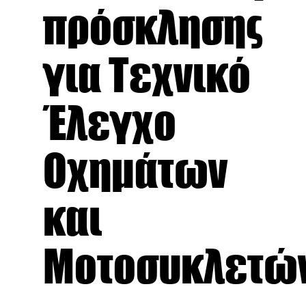
πρόσκλησης
για Τεχνικό
Έλεγχο
Οχημάτων
και
Μοτοσυκλετώ