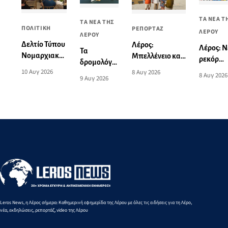
ΤΑ ΝΕΑ Τ
ΤΑ ΝΕΑ ΤΗΣ
ΠΟΛΙΤΙΚΗ
ΡΕΠΟΡΤΑΖ
ΛΕΡΟΥ
ΛΕΡΟΥ
Δελτίο Τύπου
Λέρος:
Λέρος: Ν
Τα
Νομαρχιακής
Μπελλένειο και
ρεκόρ
δρομολόγια
Επιτροπής
Μπουλαφέντειο
Νοτίου
10 Αυγ 2026
8 Αυγ 2026
πλοίων από
8 Αυγ 2026
9 Αυγ 2026
ΠΑΣΟΚ για
αλλάζουν όψη
Αιγαίου
και προς
την παρουσία
με μια δωρεά
από την
Πειραιά
του Νίκου
αγάπης για τα
Ειρήνη-
από 10 έως
Ανδρουλάκη
παιδιά
Μαρία
16
στη Λέρο
Μαυρου
Αυγούστου
στα 3.00
2026
μ. βάδην
Κ16
Leros News, η Λέρος σήμερα: Καθημερινή εφημερίδα της Λέρου με όλες τις ειδήσεις για τη Λέρο,
νέα, εκδηλώσεις, ρεπορτάζ, video της Λέρου