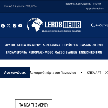
Ταυτότητα
Επικοινωνία
Όροι
Πολιτική
Κυριακή, 9 Αυγούστου 2026, 02:34
Χρήσης
Απορρήτου
Αναζήτησ
ΑΡΧΙΚΉ
ΤΑ ΝΈΑ ΤΗΣ ΛΈΡΟΥ
ΔΩΔΕΚΆΝΗΣΑ
ΠΕΡΙΦΈΡΕΙΑ
ΕΛΛΆΔΑ
ΔΙΕΘΝΉ
ΕΝΔΙΑΦΈΡΟΝΤΑ
ΡΕΠΟΡΤΆΖ - VIDEO
ΌΛΕΣ ΟΙ ΕΙΔΉΣΕΙΣ
ENGLISH EDITION
Αυγούστου το καλοκαιρινό πάρτι του Πανιωνίου
ΚΠΕΑ ΑΡΤΕΜΙΣ: Το 
Ανακοινώσεις
ΤΑ ΝΕΑ ΤΗΣ ΛΕΡΟΥ