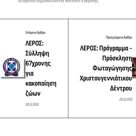
Τα σχόλια δημοσιεύονται κατόπιν έγκρισης.
Επόμενο Άρθρο
Προηγούμενο Άρθρο
ΛΕΡΟΣ:
ΛΕΡΟΣ: Πρόγραμμα -
Σύλληψη
Πρόσκληση
67χρονης
Φωταγώγησης
για
Χριστουγεννιάτικου
κακοποίηση
Δέντρου
ζώων
28.11.2015
30.11.2015