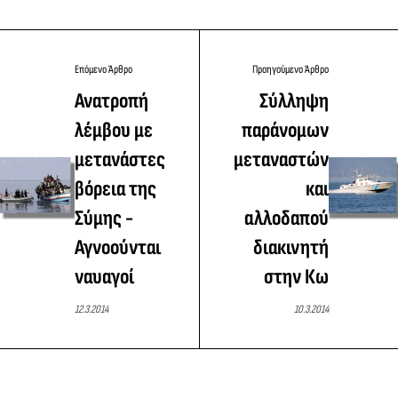
Επόμενο Άρθρο
Προηγούμενο Άρθρο
Ανατροπή
Σύλληψη
λέμβου με
παράνομων
μετανάστες
μεταναστών
βόρεια της
και
Σύμης -
αλλοδαπού
Αγνοούνται
διακινητή
ναυαγοί
στην Κω
12.3.2014
10.3.2014