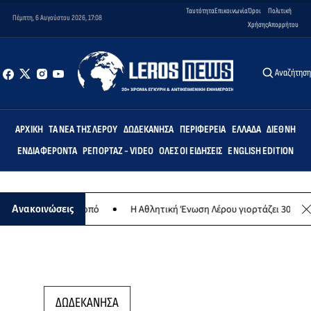
Ταυτότητα
Επικοινωνία
Όροι
Πολιτική
Πέμπτη, 6 Αυγούστου 2026, 17:08
Χρήσης
Απορρήτου
Αναζήτησ
ΑΡΧΙΚΉ
ΤΑ ΝΈΑ ΤΗΣ ΛΈΡΟΥ
ΔΩΔΕΚΆΝΗΣΑ
ΠΕΡΙΦΈΡΕΙΑ
ΕΛΛΆΔΑ
ΔΙΕΘΝΉ
ΕΝΔΙΑΦΈΡΟΝΤΑ
ΡΕΠΟΡΤΆΖ - VIDEO
ΌΛΕΣ ΟΙ ΕΙΔΉΣΕΙΣ
ENGLISH EDITION
ιλανθρωπικό σκοπό
Η Αθλητική Ένωση Λέρου γιορτάζει 30 χρόνια ισ
Ανακοινώσεις
ΔΩΔΕΚΑΝΗΣΑ